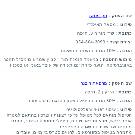
שם העסק :
נוק מסאז
פירוט :
מסאז' תאילנדי
כתובת :
שד' מוריה 3, חיפה
יצירת קשר :
054-804-3099
הטבה :
10% הנחה במעמד התשלום
מימוש ההטבה :
במעמד הזמנת תור – לציין שמגיעים מסגל הזוטר
באוניברסיטה. הגעה פיזית עם תעודה של עובד באוני' או בטכניון
שם העסק :
מרפאת רובנר
כתובת :
הירקון 2, חיפה
הטבה :
50% הנחה בטיפול ראשון בהצגת כרטיס עובד
פירוט :
עיסוי רפואי ורפלקסולוגיה
הטיפול מותאם לכל מטופל על פי רצונותיו וצרכיו בהתאם למטרה
אותה יבקש,
מבעיות כאב שונות, טיפולי תחזוקה ושימור, הפגת
מתחים ועד שבירת השגרה היומיומית
מתמחה בטיפול בספורטאים, לחווים סטרס ביומיום, עובדים