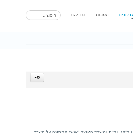
חיפוש
דכונים
הטבות
צרו קשר
ור"ה), ות"ת ומשרד האוצר (אנשי הממונה על השכר