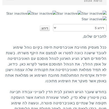
כניסות: 10134
א
נ
א
לחברים שלום,
ד
ר
ככל מעסיק מחויבת אוניברסיטת חיפה בקיום נוהל שימוע
ג
לעובד שישנה כוונה לפטרו או לצמצם את היקף משרתו. בשנת
ו
הלימודים תש"ע הגיע הארגון לנוהל מוסכם עם האוניברסיטה
על אופן ההליך. את הנוהל המוסכם אפשר לקרוא
כאן
.
כידוע,
לא תמיד ממלאת האוניברסיטה את תקנותיה שלה עצמה וישנן
יחידות אקדמיות המתעלמות מחובת השימוע או ממלאות אותה
באופן אשר מעקר את השימוע מתוכנו.
בחודש שעבר הגיש הארגון לבית הדין לענייני עבודה תביעה
בגין פיטורין שלא כדין, לאחר שעוזרת הוראה אשר הועסקה
תקופה של שנתיים באוניברסיטה פוטרה, ונעשה לה שימוע
פגום, בכדי לצאת ידי חובה, לאחר תחילת שנת הלימודים.