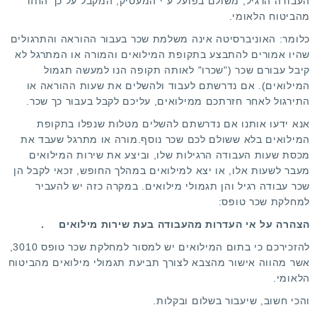
העבודה הרגיל, משולם בפועל ע"י המעסיק, המקבל על כך החזר
מהביטוח הלאומי.
כלומר: האוניברסיטה אינה משלמת שכר בעבור ההוראה והתרגולים
שהיו אמורים להתבצע בתקופת המילואים והמורה או המתרגל לא
קיבל עבורם שכר ("שכרו" לאותה תקופה הנו למעשה תגמול
המילואים). אם נדרשתם לעבוד ולהשלים את שעות ההוראה או
התירגול לאחר חזרתכם ממילואים, עליכם לקבל בעבור כך שכר.
אנא ידעו אותנו אם נדרשתם להשלים מטלות שנפלו בתקופת
המילואים בלא ששולם לכם שכר נוסף.מורה או מתרגל שעבד את
מכסת שעות העבודה הרגילות שלו, וביצע את שירות המילואים
מעבר לשעות אלו, או יצא למילואים במהלך החופש, זכאי לקבל הן
שכר עבודה רגיל והן תגמולי מילואים. במקרה כזה יש להעביר
למחלקת שכר טופס:
הצהרה על אי העדרות מהעבודה בעת שירות מילואים
.
להזכירכם כי בתום המילואים יש למסור למחלקת שכר טופס 3010,
אשר מהווה אישור מהצבא לצורך תביעת תגמולי מילואים מהביטוח
הלאומי.
והכי חשוב, שיעבור בשלום ובקלות.