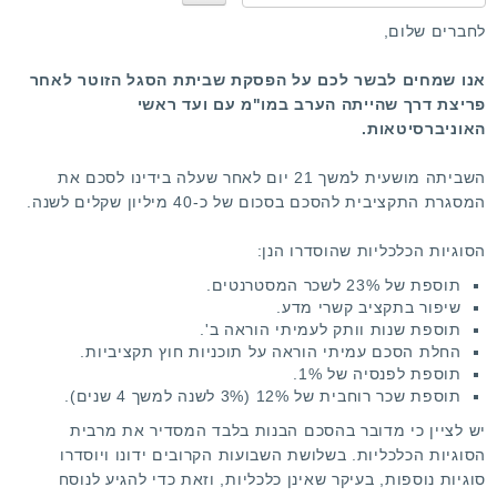
נ
א
לחברים שלום,
ד
ר
אנו שמחים לבשר לכם על הפסקת שביתת הסגל הזוטר לאחר
ג
פריצת דרך שהייתה הערב במו"מ עם ועד ראשי
ו
האוניברסיטאות.
השביתה מושעית למשך 21 יום לאחר שעלה בידינו לסכם את
המסגרת התקציבית להסכם בסכום של כ-40 מיליון שקלים לשנה.
הסוגיות הכלכליות שהוסדרו הנן:
תוספת של 23% לשכר המסטרנטים.
שיפור בתקציב קשרי מדע.
תוספת שנות וותק לעמיתי הוראה ב'.
החלת הסכם עמיתי הוראה על תוכניות חוץ תקציביות.
תוספת לפנסיה של 1%.
תוספת שכר רוחבית של 12% (3% לשנה למשך 4 שנים).
יש לציין כי מדובר בהסכם הבנות בלבד המסדיר את מרבית
הסוגיות הכלכליות. בשלושת השבועות הקרובים ידונו ויוסדרו
סוגיות נוספות, בעיקר שאינן כלכליות, וזאת כדי להגיע לנוסח