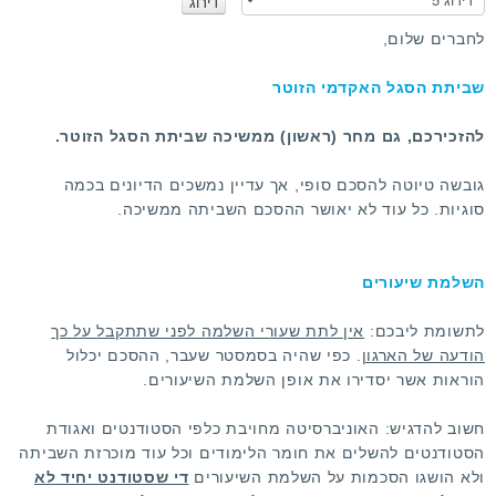
נ
א
לחברים שלום,
ד
ר
שביתת הסגל האקדמי הזוטר
ג
ו
להזכירכם, גם מחר (ראשון) ממשיכה שביתת הסגל הזוטר.
גובשה טיוטה להסכם סופי, אך עדיין נמשכים הדיונים בכמה
סוגיות. כל עוד לא יאושר ההסכם השביתה ממשיכה.
השלמת שיעורים
לתשומת ליבכם:
אין לתת שעורי השלמה לפני שתתקבל על כך
הודעה של הארגון
. כפי שהיה בסמסטר שעבר, ההסכם יכלול
הוראות אשר יסדירו את אופן השלמת השיעורים.
חשוב להדגיש: האוניברסיטה מחויבת כלפי הסטודנטים ואגודת
הסטודנטים להשלים את חומר הלימודים וכל עוד מוכרזת השביתה
ולא הושגו הסכמות על השלמת השיעורים
די שסטודנט יחיד לא