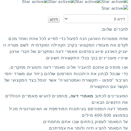
ד
י
ר
א
ו
נ
ג
א
לחברים שלום,
מ
ד
אחת ממטרות הארגון הנה לפעול כדי לסייע לכל אחת ואחד מכם
ר
ש
לקדם את מעמדו המקצועי בקרב הקהילה האקדמית. לשם מטרה זו
ג
ת
יעניק הארגון סיוע בפרסום מאמרי דעה ומחקרים של חברי ארגון
ו
מ
שיהיו מעוניינים בכך בכלי התקשורת השונים.
ש
י
אנו מזמינים אתכם להעביר אלינו מאמרי דעה ותמצית מחקרים,
ם
כדי שנוכל לבחון את היתכנות הפרסום שלהם ביחד עם משרד יחסי
:
הציבור "
ספוט - תקשורת ואסטרטגיה
" אשר יטפל בצד המקצועי של
הקשר עם התקשורת.
5
המעוניינים לכתוב
מאמרי דעה,
מוזמנים להגיש מאמרים הכוללים
את הדגשים הבאים:
/
מאמר דעה המפורסם בעיתונות המודפסת או האינטרנטית מכיל
בממוצע 400-500 מילים.
5
על המאמר לעסוק בתחום שבו אתם מתמחים.
על המאמר להציג תזה ולומר את עמדתכם.