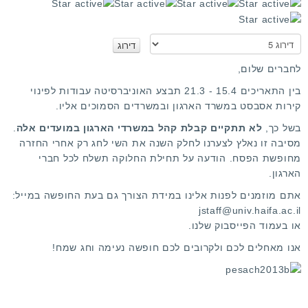
ד
י
ר
א
ו
נ
ג
א
לחברים שלום,
מ
ד
בין התאריכים 15.4 - 21.3 תבצע האוניברסיטה עבודות לפינוי
ר
ש
קירות אסבסט במשרד הארגון ובמשרדים הסמוכים אליו.
ג
ת
ו
מ
בשל כך,
לא תתקיים קבלת קהל במשרדי הארגון במועדים אלה
.
ש
מסיבה זו נאלץ לצערנו לחלק השנה את השי לחג רק אחרי החזרה
י
מחופשת הפסח. הודעה על תחילת החלוקה תשלח לכל חברי
ם
הארגון.
:
אתם מוזמנים
לפנות אלינו
במידת הצורך גם בעת החופשה במייל:
jstaff@univ.haifa.ac.il
5
או בעמוד
הפייסבוק שלנו
.
אנו מאחלים לכם ולקרובים לכם חופשה נעימה וחג שמח!
/
5