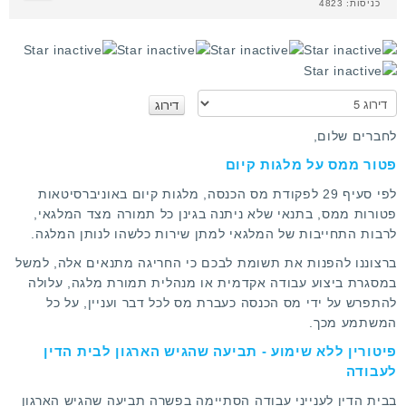
כניסות: 4823
א
נ
א
לחברים שלום,
ד
פטור ממס על מלגות קיום
ר
ג
לפי סעיף 29 לפקודת מס הכנסה, מלגות קיום באוניברסיטאות
ו
פטורות ממס, בתנאי שלא ניתנה בגינן כל תמורה מצד המלגאי,
לרבות התחייבות של המלגאי למתן שירות כלשהו לנותן המלגה.
ברצוננו להפנות את תשומת לבכם כי החריגה מתנאים אלה, למשל
במסגרת ביצוע עבודה אקדמית או מנהלית תמורת מלגה, עלולה
להתפרש על ידי מס הכנסה כעברת מס לכל דבר ועניין, על כל
המשתמע מכך.
פיטורין ללא שימוע - תביעה שהגיש הארגון לבית הדין
לעבודה
בבית הדין לענייני עבודה הסתיימה בפשרה תביעה שהגיש הארגון