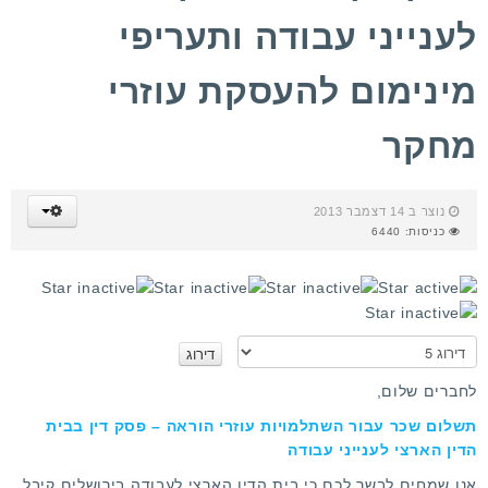
לענייני עבודה ותעריפי
מינימום להעסקת עוזרי
מחקר
נוצר ב 14 דצמבר 2013
כניסות: 6440
ד
י
ר
א
ו
נ
ג
א
לחברים שלום,
מ
ד
תשלום שכר עבור השתלמויות עוזרי הוראה – פסק דין בבית
ר
ש
הדין הארצי לענייני עבודה
ג
ת
ו
מ
אנו שמחים לבשר לכם כי בית הדין הארצי לעבודה בירושלים קיבל