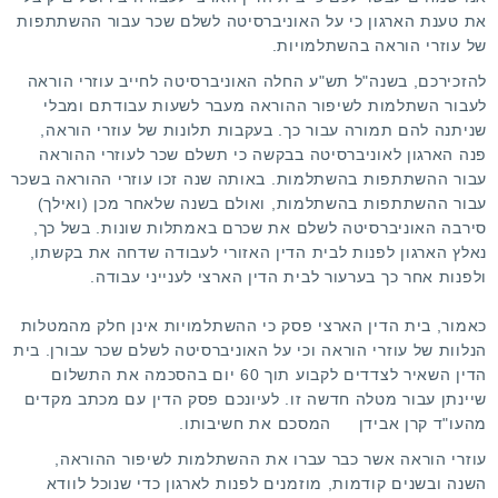
ש
את טענת הארגון כי על האוניברסיטה לשלם שכר עבור ההשתתפות
י
של עוזרי הוראה בהשתלמויות.
ם
להזכירכם, בשנה"ל תש"ע החלה האוניברסיטה לחייב עוזרי הוראה
:
לעבור השתלמות לשיפור ההוראה מעבר לשעות עבודתם
ומבלי
שניתנה להם תמורה עבור כך
. בעקבות תלונות של עוזרי הוראה,
1
פנה הארגון לאוניברסיטה בבקשה כי תשלם שכר לעוזרי ההוראה
עבור ההשתתפות בהשתלמות. באותה שנה זכו עוזרי ההוראה בשכר
/
עבור ההשתתפות בהשתלמות, ואולם בשנה שלאחר מכן (ואילך)
סירבה האוניברסיטה לשלם את שכרם באמתלות שונות. בשל כך,
5
נאלץ הארגון לפנות לבית הדין האזורי לעבודה שדחה את בקשתו,
ולפנות אחר כך בערעור לבית הדין הארצי לענייני עבודה.
כאמור, בית הדין הארצי פסק כי ההשתלמויות אינן חלק מהמטלות
הנלוות של עוזרי הוראה וכי על האוניברסיטה לשלם שכר עבורן. בית
הדין השאיר לצדדים לקבוע תוך 60 יום בהסכמה את התשלום
שיינתן עבור מטלה חדשה זו. לעיונכם
פסק הדין עם מכתב מקדים
מהעו"ד קרן אבידן
המסכם את חשיבותו.
עוזרי הוראה אשר כבר עברו את ההשתלמות לשיפור ההוראה,
השנה ובשנים קודמות, מוזמנים
לפנות לארגון
כדי שנוכל לוודא