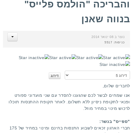
והבריכה "הולמס פלייס"
בנווה שאנן
נוצר ב 08 ינואר 2014
כניסות: 5517
ד
י
ר
א
ו
נ
ג
א
לחברים שלום,
מ
ד
אנו שמחים לבשר לכם שהגענו להסדר עם שני מועדוני ספורט
ר
ש
ופנאי לתקופת ניסיון ללא תשלום. לאחר תקופת ההתנסות תוכלו
ג
ת
לרכוש מינוי במחיר מוזל.
ו
מ
ש
"ספייס" בנשר:
י
חברי הארגון זכאים לשבוע התנסות בחינם ומינוי במחיר של 175
ם