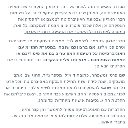
מטרת הפגישות הנה לעבור על נתוני הגרעון התקציבי שבו מצויה
האוניברסיטה, האופן שבו בוצע הקיצוץ התקציבי וכן על רשימות
חברי הארגון שבכוונת האוניברסיטה לצמצם או להפסיק את
העסקתם וכן אלה שכבר פוטרו או צומצמה העסקתם. כל זאת,
במטרה לצמצם ככל האפשר את הפגיעה בחברי הארגון.
חברי ארגון שהוזמנו לשימוע לפני צמצום העסקתם או פיטוריהם
וטרם פנו אלינו,
אם ברצונכם שנבחן במסגרת המו"מ עם
האוניברסיטה על רשימות המפוטרים גם את פיטוריכם או
צמצום העסקתכם - אנא פנו אלינו בהקדם.
בפנייתכם ציינו את
הפרטים הבאים:
שם פרטי ומשפחה, כתובת דוא"ל, מספר נייד, החוג שבו אתם
מועסקים, שנת לידה ושנת תחילת העסקה באוניברסיטה. וכל פרט
רלבנטי שנוגע להעסקתכם (האם זומנתם לשימוע לפני פיטורים או
לפני צמצום העסקה, האם השימוע כבר התקיים, האם קיבלתם את
החלטת החוג, נסיבות אישיות מיוחדות וכדומה).
ההדברות עם האוניברסיטה צפויה להימשך זמן קצר והיא
ההזדמנות האחרונה שלנו לנסות למנוע או לצמצם את הפגיעה
בחברי הארגון.