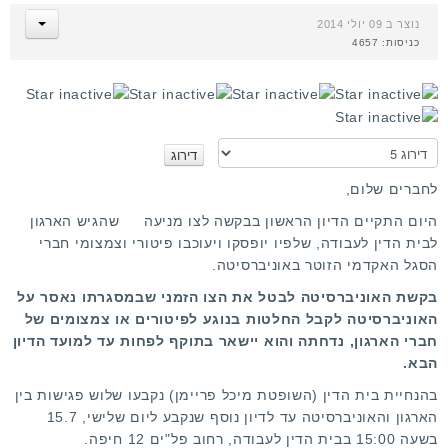
נוצר ב 09 יולי 2014
כניסות: 4657
א
נ
א
לחברים שלום,
ד
היום התקיים הדיון הראשון
בבקשה לצו מניעה
שהגיש הארגון
ר
לבית הדין לעבודה, שלפיו יופסקו ויעוכבו פיטורי וצמצומי חברי
ג
הסגל האקדמי הזוטר באוניברסיטה.
ו
בקשת האוניברסיטה לבטל את הצו הזמני שבמסגרתו נאסר על
האוניברסיטה לקבל החלטות בנוגע לפיטורים או צמצומים של
חברי הארגון, נדחתה והוא יישאר בתוקף לפחות עד למועד הדיון
הבא.
בהנחיית בית הדין (השופטת מיכל פריימן) נקבעו שלוש פגישות בין
הארגון והאוניברסיטה עד לדיון נוסף שנקבע ליום שלישי, 15.7
בשעה 15:00 בבית הדין לעבודה, רחוב פל"ים 12 חיפה.