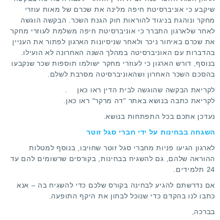
שיקבע כי אוניברסיטת חיפה מלינה את שכרם של מאות עוזרי
מחקר ונוהגת בניגוד להוראות חוק הגנת השכר. הבקשה הוגשה
לאחר שלארגון התברר כי אוניברסיטת חיפה משלמת לעוזרי מחקר
את שכרם באיחור ניכר ולאחר שניסיונות הארגון לפתור את העניין
בהדברות עם האוניברסיטה במהלך השנה האחרונה לא הועילו.
בנוסף, דורש הארגון כי לעוזרי מחקר ישולמו תוספות שכר שנקבעו
בהסכם השכר האחרון ושהאוניברסיטה מסרבת לשלם.
לקריאת הבקשה שהוגשה לבית הדין ראו
כאן
.
לקריאת כתבה בנושא באתר "דה מרקר" ראו
כאן
.
נעדכן אתכם בכל התפתחות בנושא.
השגחה בבחינות על ידי חברי סגל זוטר
לארגון הגיעו פניות מחברי סגל זוטר שחויבו, בנוסף למטלות
ההוראה שלהם, גם להשגיח בבחינות, בקורסים שרשומים להם עד
24 תלמידים.
אם נדרשתם להגיע לבחינה בקורס שלכם כדי להשגיח בה – אנא
כתבו לנו
בהקדם כדי שנוכל לבחון את היקף התופעה.
בברכה,