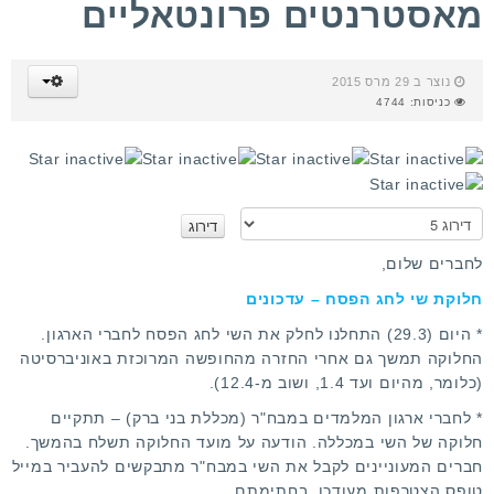
מאסטרנטים פרונטאליים
נוצר ב 29 מרס 2015
כניסות: 4744
א
נ
א
לחברים שלום,
ד
חלוקת שי לחג הפסח – עדכונים
ר
ג
* היום (29.3) התחלנו לחלק את
השי לחג הפסח לחברי הארגון
.
ו
החלוקה תמשך גם אחרי החזרה מהחופשה המרוכזת באוניברסיטה
(כלומר, מהיום ועד 1.4, ושוב מ-12.4).
* לחברי ארגון המלמדים במבח"ר (מכללת בני ברק) – תתקיים
חלוקה של השי במכללה. הודעה על מועד החלוקה תשלח בהמשך.
חברים המעוניינים לקבל את השי במבח"ר מתבקשים להעביר במייל
טופס הצטרפות מעודכן
, בחתימתם.