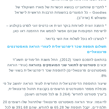
* לחברים שהתעניינו בנושא הכשרות של מארז השוקולד של
Goodies – כל המוצרים בהשגחת הרבנות הראשית לישראל
ומשולש K (ארה"ב).
* הזמנה זוגית לארוחת בוקר זוגית או כרטיס זוגי לסרט בקולנוע –
לרשימת המקומות שבהם אפשר לממש את ההזמנה ראו
כאן
.
* לצערנו לא נוכל לשלוח את השי בדואר.
תשלום תוספת שכר דיפרנציאלית לעוזרי הוראה מאסטרנטים
פרונטאליים
בהתאם להסכם השכר (2012), החל משנת הלימודים תשע"ד
זכאים
סטודנטים לתואר שני המועסקים בהוראה
(עוזרי הוראה
מאסטרנטים פרונטאליים) לתוספת שכר דיפרנציאלית בשווי של
8%.
שיעור התוספת הדיפרנציאלית החודשית לעוזר הוראה יחושב על פי
מכפלת מספר הסטודנטים הרשומים בקבוצת תרגול פרונטאלית,
ב"ערך סטודנט לחודש" (3.264 ₪ לכל סטודנט רשום).
לדוגמה: עוזר הוראה מאסטרנט פרונטאלי שלתרגול שלו רשומים 20
תלמידים, יקבל תוספת של 65.28 ₪ לחודש, שהם 391.68 ₪ לכל