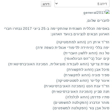
ר
א
ו
נ
ג
א
מ
ד
לחברים שלום,
ר
ש
ג
ת
באסיפה הכללית השנתית שהתקיימה ב-25 ביוני 2017 נבחרו חברי
ו
מ
הארגון הבאים לנציגים בוועד הארגון:
ש
הד"ר איתן רון (החוג למתמטיקה)
י
יפה בללי (היחידה ללימודי אנגלית כשפה זרה)
ם
טל נוה (החוג ללשון העברית)
:
קים יובל (בי"הס הבינלאומי)
עמית צריקר (החוג לעבודה סוציאלית, המכינה האוניברסיטאית)
1
מיכל אבן (החוג לתקשורת)
ספיר פוניה (החוג לתקשורת)
/
איגור קליינר (החוג לסטטיסטיקה)
הד"ר ענת הכט (המכינה האוניברסיטאית)
5
חנה סביון (המכינה האוניברסיטאית)
סתיו פדרמן (החוג לכלכלה)
מוהר זנדברג (הפקולטה למשפטים)
סיגל אבן צור (הפקולטה למשפטים)