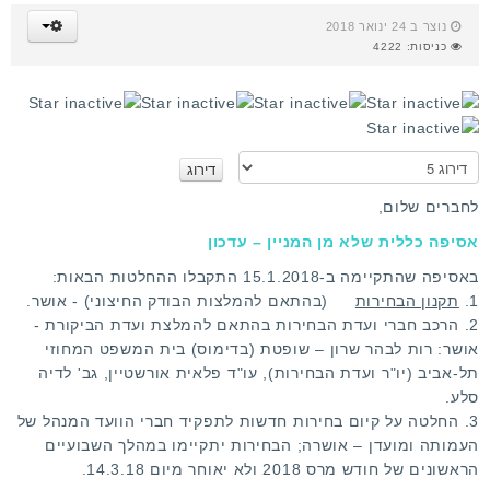
נוצר ב 24 ינואר 2018
כניסות: 4222
א
נ
א
לחברים שלום,
ד
אסיפה כללית שלא מן המניין – עדכון
ר
ג
באסיפה שהתקיימה ב-15.1.2018 התקבלו ההחלטות הבאות:
ו
1.
תקנון הבחירות
(בהתאם להמלצות הבודק החיצוני) - אושר.
2. הרכב חברי ועדת הבחירות בהתאם להמלצת ועדת הביקורת -
אושר: רות לבהר שרון – שופטת (בדימוס) בית המשפט המחוזי
תל-אביב (יו"ר ועדת הבחירות), עו"ד פלאית אורשטיין, גב' לדיה
סלע.
3. החלטה על קיום בחירות חדשות לתפקיד חברי הוועד המנהל של
העמותה ומועדן – אושרה; הבחירות יתקיימו במהלך השבועיים
הראשונים של חודש מרס 2018 ולא יאוחר מיום 14.3.18.