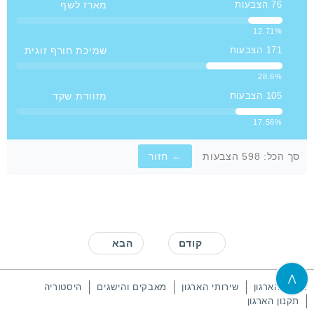
מארז לשף
76 הצבעות
12.71%
שמיכת חורף זוגית
171 הצבעות
28.6%
מזוודת שקד
105 הצבעות
17.56%
סך הכל:
598 הצבעות
← חזור
קודם
הבא
⋀
אודות הארגון
שירותי הארגון
מאבקים והישגים
היסטוריה
תקנון הארגון