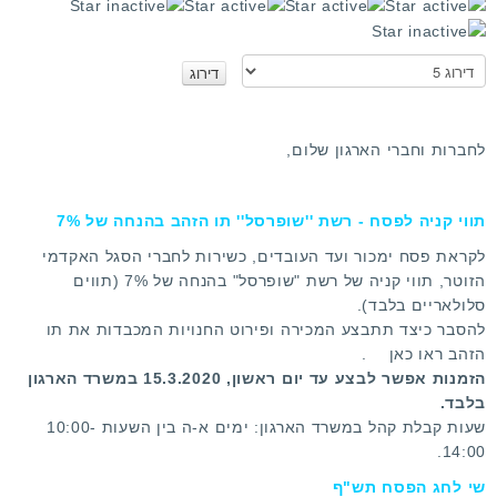
ד
י
ר
א
ו
נ
ג
א
מ
ד
לחברות וחברי הארגון שלום,
ר
ש
ג
ת
ו
מ
תווי קניה לפסח - רשת ''שופרסל'' תו הזהב בהנחה של 7%
ש
י
לקראת פסח ימכור ועד העובדים, כשירות לחברי הסגל האקדמי
ם
הזוטר, תווי קניה של רשת "שופרסל" בהנחה של 7% (תווים
:
סלולאריים בלבד).
להסבר כיצד תתבצע המכירה ופירוט החנויות המכבדות את תו
3
הזהב ראו
כאן
.
הזמנות אפשר לבצע עד יום ראשון, 15.3.2020 במשרד הארגון
/
בלבד.
שעות קבלת קהל במשרד הארגון: ימים א-ה בין השעות 10:00-
5
14:00.
שי לחג הפסח תש"ף