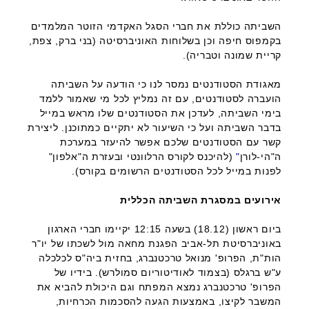
השביתה כוללת את חברי הסגל האקדמי הזוטר המלמדים
בקמפוס חיפה וכן בשלוחות האוניברסיטה (בני ברק, צפת,
קריית שמונה וטבריה).
מאגודת הסטודנטים נמסר לנו כי הודעה על השביתה
הועברה לסטודנטים, עם זה נמליץ לכל מי שאמור ללמד
בימי השביתה, לעדכן את הסטודנטים שלו מראש במייל
בדבר השביתה ועל כי השיעור לא יתקיים כמתוכנן. ליצירת
קשר עם הסטודנטים שלכם אפשר להיעזר במערכת
ה"הי-לורן
"
(להיכנס לקורס הרלוונטי ובעזרת ה"אלפון"
לפנות במייל לכל הסטודנטים הרשומים בקורס).
אירועים במסגרת השביתה הכללית
ביום ראשון (18.12) בשעה 12:15 יקיימו חברי הארגון
באוניברסיטת תל-אביב הפגנת מחאה מול לשכתו של יו"ר
הות"ת, הפרופ' מנואל טרכטנברג, בחזית ביה"ס לכלכלה
ע"ש ברגלס (בצמוד לאודיטוריום סמולרש). בידיו של
הפרופ' טרכטנברג נמצא המפתח וגם היכולת להביא את
המשבר לקיצו, באמצעות הגעה להסכמות הכרחיות,