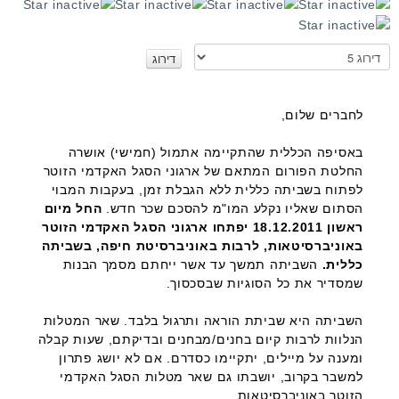
א
נ
א
ד
לחברים שלום,
ר
ג
באסיפה הכללית שהתקיימה אתמול (חמישי) אושרה
ו
החלטת הפורום המתאם של ארגוני הסגל האקדמי הזוטר
לפתוח בשביתה כללית ללא הגבלת זמן, בעקבות המבוי
הסתום שאליו נקלע המו"מ להסכם שכר חדש.
החל מיום
ראשון 18.12.2011 יפתחו ארגוני הסגל האקדמי הזוטר
באוניברסיטאות, לרבות באוניברסיטת חיפה, בשביתה
כללית.
השביתה תמשך עד אשר ייחתם מסמך הבנות
שמסדיר את כל הסוגיות שבסכסוך.
השביתה היא שביתת הוראה ותרגול בלבד. שאר המטלות
הנלוות לרבות קיום בחנים/מבחנים ובדיקתם, שעות קבלה
ומענה על מיילים, יתקיימו כסדרם. אם לא יושג פתרון
למשבר בקרוב, יושבתו גם שאר מטלות הסגל האקדמי
הזוטר באוניברסיטאות.