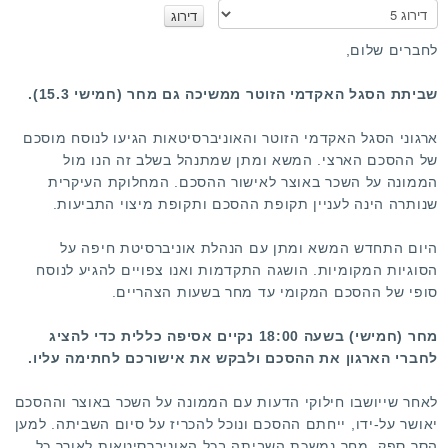
א
נ
א
לחברים שלום,
ד
ר
שביתת הסגל האקדמי הזוטר ממשיכה גם מחר (חמישי 15.3).
ג
ו
ארגוני הסגל האקדמי הזוטר והאוניברסיטאות הגיעו לנוסח מוסכם
של ההסכם הארצי. המשא ומתן שמתנהל בשלב זה הנו מול
הממונה על השכר באוצר לאישור ההסכם. המחלוקת העיקרית
שנותרה הינה לעניין תקופת ההסכם ותקופת מיצוי התביעות.
היום התחדש המשא ומתן עם הנהלת אוניברסיטת חיפה על
הסוגיות המקומיות. הושגה התקדמות ואנו צפויים להגיע לנוסח
סופי של ההסכם המקומי עד מחר בשעות הצהריים.
מחר (חמישי) בשעה 18:00 נקיים אסיפה כללית כדי להציג
לחברי הארגון את ההסכם ולבקש את אישורכם לחתימה עליו.
לאחר שייושבו חילוקי הדעות עם הממונה על השכר באוצר וההסכם
יאושר על-ידו, ייחתם ההסכם ונוכל להכריז על סיום השביתה. למען
הסר ספק, מחר נמשכת השביתה בכל האוניברסיטאות לאורך כל