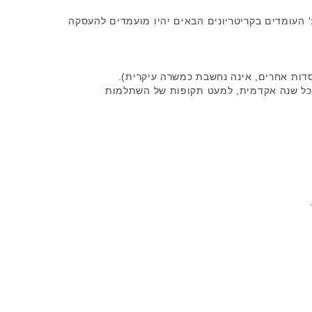
 העומדים בקריטריונים הבאים יהיו מועמדים להעסקה
ו מוסד כבעל תואר דוקטור לפני שנת 2007, והועסק מאז קבלת המנוי כאמור ועד שנת 2009 (כולל) בכל שנה אקדמית, למעט תקופות של השתלמות