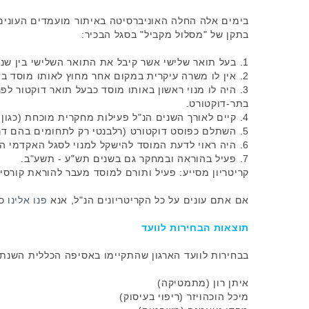
בימים אלה החלה האוניברסיטה באיתור מועמדים העוני
בתקן של "מסלול מקביל" בסגל הבכיר:
1. בעל תואר שלישי אשר קיבל את התואר השלישי בין שנת 1999 לשנת 2007 (כולל).
2. אין לו משרה עיקרית במקום אחר מחוץ לאותו מוסד בהיקף 50% ומעלה (מובהר כי זה לצורך זה העסקה כמורה מן החוץ במוסדות אחרים, אינה נחשבת כמשרה עיקרית).
בתר-דוקטורט.
4. קיים לאורך השנים הנ"ל פעילות מחקרית מוכחת (כגון: פרסומים, השתתפות פעילה בכנסים).
5. השתלם כפוסט דוקטורט (רלבנטי רק לתחומים בהם דרישה זו קיימת).
6. היה ראוי לדעת המוסד להישקל למנוי לסגל האקדמי הבכיר.
7. פעיל בהוראה ובמחקר גם בשנים תש"ע - תשע"ב.
קריטריון מסייע: פעיל ותורם למוסד מעבר להוראת קורסי
אם אתם עונים על כל הקריטריונים הנ"ל,
אנא
פנו אלינו
כ
תוצאות הבחירות לוועד
בבחירות לוועד הארגון שהתקיימו באסיפה הכללית השנתית ביום רביעי 
איתן רון (מתמטיקה)
מיכל הוכהויזר (ריפוי בעיסוק)