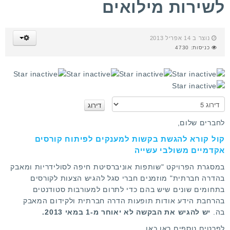
לשירות מילואים
נוצר ב 14 אפריל 2013
כניסות: 4730
א
נ
א
לחברים שלום,
ד
קול קורא להגשת בקשות למענקים לפיתוח קורסים
ר
אקדמיים משולבי עשייה
ג
ו
במסגרת הפרויקט "שותפות אוניברסיטת חיפה לסולידריות ומאבק
בהדרה חברתית" מוזמנים חברי סגל להגיש הצעות לקורסים
בתחומים שונים שיש בהם כדי לתרום למעורבות סטודנטים
בהרחבת הידע אודות תופעות הדרה חברתית ולקידום המאבק
בה.
יש להגיש את הבקשה לא יאוחר מ-1 במאי 2013.
לפרטים נוספים ראו כאן.