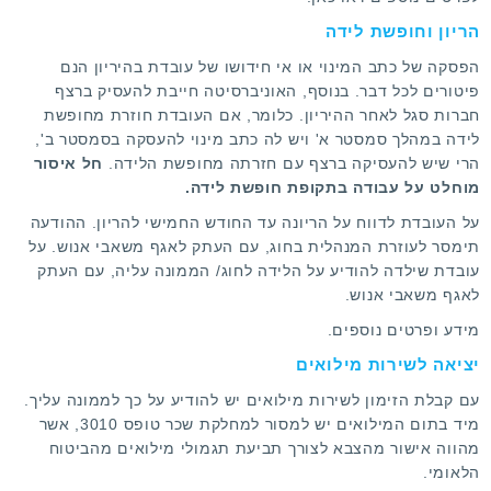
הריון וחופשת לידה
הפסקה של כתב המינוי או אי חידושו של עובדת בהיריון הנם
פיטורים לכל דבר. בנוסף, האוניברסיטה חייבת להעסיק ברצף
חברות סגל לאחר ההיריון. כלומר, אם העובדת חוזרת מחופשת
לידה במהלך סמסטר א' ויש לה כתב מינוי להעסקה בסמסטר ב',
הרי שיש להעסיקה ברצף עם חזרתה מחופשת הלידה.
חל איסור
מוחלט על עבודה בתקופת חופשת לידה.
על העובדת לדווח על הריונה עד החודש החמישי להריון. ההודעה
תימסר לעוזרת המנהלית בחוג, עם העתק לאגף משאבי אנוש. על
עובדת שילדה להודיע על הלידה לחוג/ הממונה עליה, עם העתק
לאגף משאבי אנוש.
מידע ופרטים נוספים.
יציאה לשירות מילואים
עם קבלת הזימון לשירות מילואים יש להודיע על כך לממונה עליך.
מיד בתום המילואים יש למסור למחלקת שכר טופס 3010, אשר
מהווה אישור מהצבא לצורך תביעת תגמולי מילואים מהביטוח
הלאומי.