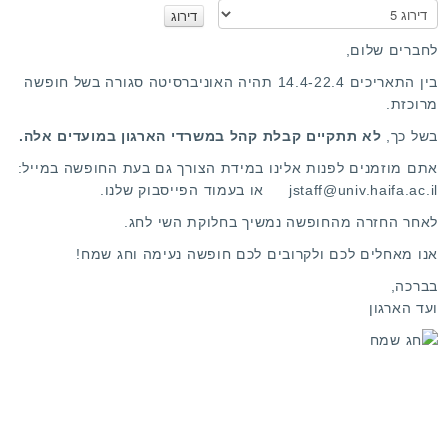
א
נ
א
לחברים שלום,
ד
בין התאריכים 14.4-22.4 תהיה האוניברסיטה סגורה בשל חופשה
ר
מרוכזת.
ג
ו
בשל כך,
לא תתקיים קבלת קהל במשרדי הארגון במועדים אלה.
אתם מוזמנים
לפנות אלינו
במידת הצורך גם בעת החופשה במייל:
jstaff@univ.haifa.ac.il
או
בעמוד הפייסבוק
שלנו.
לאחר החזרה מהחופשה נמשיך בחלוקת השי לחג.
אנו מאחלים לכם ולקרובים לכם חופשה נעימה וחג שמח!
בברכה,
ועד הארגון