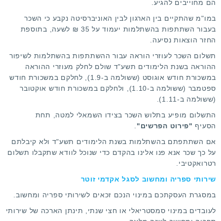
הם מחוייבים להגיע.
במו"מ שהתקיים בין הארגון לבין האוניברסיטה נקבע כי השכר
בעבור השתתפות בהשתלמות יעמוד על 35 ₪ לשעה, בתוספת
החזר הוצאות נסיעה.
תשלום השכר לעוזרי הוראה עבור ההשתתפות בהשתלמות לשיפור
ההוראה בשנת הלימודים תשע"ד שולם לחלק מעוזרי ההוראה
במשכורת חודש אוגוסט (ששולמה ב-1.9), לחלקם במשכורת חודש
ספטמבר (ששולמה ב-1.10), ולחלקם במשכורת חודש אוקטובר
(ששולמה ב-1.11).
התשלום מופיע בתלוש השכר בצידו השמאלי למטה, תחת
הסעיף
"פירוט הפרשים"
.
אם השתתפתם בהשתלמות בשנת הלימודים תשע"ד ולא קיבלתם
על כך שכר אנא
פנו אלינו
בהקדם כדי שנוכל לוודא שתקבלו תשלום
רטרואקטיבי.
שירותי ספריה ומחשוב לסגל אקדמי זוטר
במסגרת העסקתכם במינוי הנכם זכאים לשירותי ספריה ומחשוב.
לעובדים במינוי סמסטריאלי או חצי שנתי, תינתן הארכה של שירותי