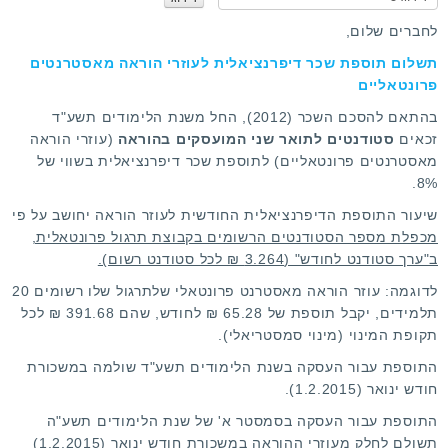
ו
נ
ג
א
לחברים שלום,
מ
ד
תשלום תוספת שכר דיפרנציאלית לעוזרי הוראה מאסטרנטים
ר
ש
פרונטאליים
ג
ת
ו
מ
בהתאם להסכם השכר (2012), החל משנת הלימודים תשע"ד
ש
זכאים
סטודנטים לתואר שני המועסקים בהוראה
(עוזרי הוראה
י
מאסטרנטים פרונטאליים) לתוספת שכר דיפרנציאלית בשווי של
ם
8%.
:
שיעור התוספת הדיפרנציאלית החודשית לעוזר הוראה יחושב על פי
מכפלת מספר הסטודנטים הרשומים בקבוצת תרגול פרונטאלית,
3
ב"ערך סטודנט לחודש" (3.264 ₪ לכל סטודנט רשום).
לדוגמה: עוזר הוראה מאסטרנט פרונטאלי שלתרגול שלו רשומים 20
/
תלמידים, יקבל תוספת של 65.28 ₪ לחודש, שהם 391.68 ₪ לכל
תקופת המינוי (מינוי סמסטריאלי).
5
התוספת עבור העסקה בשנת הלימודים תשע"ד שולמה במשכורת
חודש ינואר (1.2.2015).
התוספת עבור העסקה בסמסטר א' של שנת הלימודים תשע"ה
תשולם לחלק מעוזרי ההוראה במשכורת חודש ינואר (1.2.2015)