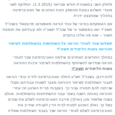
ולחלק השני במשכורת חודש פברואר (1.3.2015). החלוקה לשני
מועדי תשלום נובעת מהספק הזנת הנתונים של האוניברסיטה
בתהליך שמתבצע ידנית.
אם הועסקתם במינוי של עוזר הוראה מאסטרנט פרונטאלי בשנה"ל
תשע"ד ו/או בסמסטר א' של שנה"ל תשע"ה ולא קיבלתם את תוספת
השכר – אנא
פנו אלינו
בהקדם.
תשלום שכר לעוזרי הוראה על השתתפות בהשתלמות לשיפור
ההוראה בשנת הלימודים תשע"ד
במהלך החודשים האחרונים שילמה האוניברסיטה שכר לעוזרי
הוראה שנדרשו להשתתף בהשתלמות לשיפור איכות ההוראה
בשנת הלימודים
תשע"ד
.
להזכירכם, בשנה"ל תש"ע החלה האוניברסיטה לחייב עוזרי הוראה
לעבור השתלמות לשיפור ההוראה מעבר לשעות עבודתם
ומבלי
שניתנה להם תמורה עבור כך
. בעקבות פניית הארגון זכו עוזרי
ההוראה באותה השנה בשכר עבור ההשתתפות בהשתלמות, ואולם
בשנה שלאחר מכן (ואילך) סירבה האוניברסיטה לשלם את שכרם.
בשל כך, נאלץ הארגון לפנות לבית הדין לעבודה שחייב את
האוניברסיטה לשלם לעוזרי הוראה שכר בעבור השתלמות שאליה