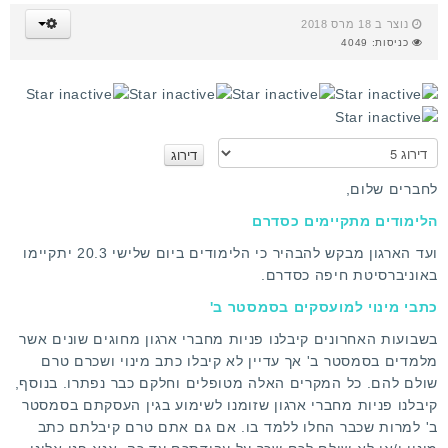
נוצר ב 18 מרס 2018
כניסות: 4049
א
נ
א
לחברים שלום,
ד
הלימודים מתקיימים כסדרם
ר
ג
ועד הארגון מבקש להבהיר כי הלימודים ביום שלישי 20.3 יתקיימו
ו
באוניברסיטת חיפה כסדרם.
כתבי מינוי למועסקים בסמסטר ב'
בשבועות האחרונים קיבלנו פניות מחברי ארגון מחוגים שונים אשר
מלמדים בסמסטר ב' אך עדיין לא קיבלו כתב מינוי ושכרם טרם
שולם להם. כל המקרים האלה מטופלים וחלקם כבר נפתרו. בנוסף,
קיבלנו פניות מחברי ארגון שזומנו לשימוע בגין העסקתם בסמסטר
ב' למרות שכבר החלו ללמד בו. אם גם אתם טרם קיבלתם כתב