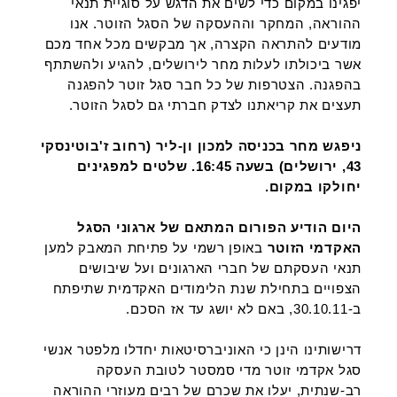
יפגינו במקום כדי לשים את הדגש על סוגיית תנאי
ההוראה, המחקר וההעסקה של הסגל הזוטר. אנו
מודעים להתראה הקצרה, אך מבקשים מכל אחד מכם
אשר ביכולתו לעלות מחר לירושלים, להגיע ולהשתתף
בהפגנה. הצטרפות של כל חבר סגל זוטר להפגנה
תעצים את קריאתנו לצדק חברתי גם לסגל הזוטר.
ניפגש מחר בכניסה למכון ון-ליר (רחוב ז'בוטינסקי
43, ירושלים) בשעה 16:45. שלטים למפגינים
יחולקו במקום.
היום הודיע הפורום המתאם של ארגוני הסגל
האקדמי הזוטר
באופן רשמי על פתיחת המאבק למען
תנאי העסקתם של חברי הארגונים ועל שיבושים
הצפויים בתחילת שנת הלימודים האקדמית שתיפתח
ב-30.10.11, באם לא יושג עד אז הסכם.
דרישותינו הינן כי האוניברסיטאות יחדלו מלפטר אנשי
סגל אקדמי זוטר מדי סמסטר לטובת העסקה
רב-שנתית, יעלו את שכרם של רבים מעוזרי ההוראה