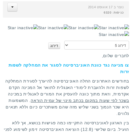
נוצר ב 17 אוגוסט 2014
כניסות: 6320
א
נ
א
לחברים שלום,
ד
צו מניעה נגד כוונת האוניברסיטה לסגור את המחלקה לשפות
ר
זרות
ג
ו
בחודשים האחרונים החלה האוניברסיטה להיערך לסגירת המחלקה
לשפות זרות ולהעברת לימודי האנגלית לתואר אל המכינה הקדם
אקדמית, וזאת מתוך כוונה להעסיק את המורים לאנגלית במכינה
בשכר לפי שעות במקום בכתב מינוי של עמית הוראה
. המשמעות
היא שכר הנמוך בשני שליש מזה שהם משתכרים כיום וללא תנאים
נלווים.
בין הארגון לאוניברסיטה התקיימו כמה פגישות בנושא, אך ללא
הועיל. ביום שלישי (12.8) הוציאה האוניברסיטה זימון לשימוע לפני