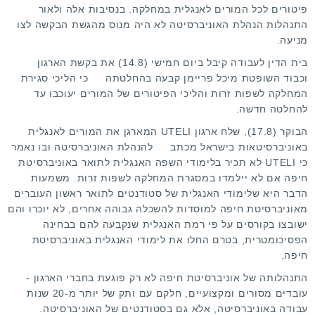
פיטורים לכל המורים לאנגלית במחלקה. בנסיבות אלה ולאור
התנהלות הנהלת האוניברסיטה לא היה מנוס מהגשת הבקשה לצו
מניעה.
בית הדין לעבודה קיבל ביום חמישי (14.8) את
בקשת הארגון
וכבוד השופטת מיכל פריימן קבעה
בהחלטתה
כי הליכי סגירת
המחלקה לשפות זרות והליכי הפיטורים של המורים יעוכבו עד
להחלטה חדשה.
הבוקר (17.8), שלח ארגון UTELI המארגן את המורים לאנגלית
באוניברסיטאות בישראל
מכתב
להנהלת האוניברסיטה ובו נאמר
כי UTELI לא תכיר בלימודי השפה האנגלית לתואר באוניברסיטת
חיפה אם לא יילמדו במסגרת המחלקה לשפות זרות. משמעות
הדבר היא שלימודי האנגלית של סטודנטים לתואר ראשון העוברים
מאוניברסיטת חיפה למוסדות להשכלה גבוהה אחרים, לא יוכרו והם
ישובצו בקורסים על פי רמת האנגלית שנקבעה להם בבחינה
הפסיכומטרית, בטרם החלו את לימודי האנגלית באוניברסיטת
חיפה.
התנהלותה של אוניברסיטת חיפה לא רק פוגעת בחברי הארגון -
עובדים מסורים ומקצועיים, חלקם עם ותק של יותר מ-20 שנות
עבודה באוניברסיטה, אלא גם בסטודנטים של האוניברסיטה.