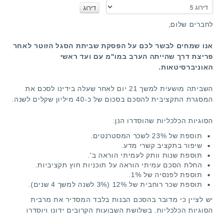
א
נ
א
לחברים שלום,
ד
ר
אנו שמחים לבשר לכם על הפסקת שביתת הסגל הזוטר לאחר
ג
פריצת דרך שהייתה הערב במו"מ עם ועד ראשי
ו
האוניברסיטאות.
השביתה מושעית למשך 21 יום לאחר שעלה בידינו לסכם את
המסגרת התקציבית להסכם בסכום של כ-40 מיליון שקלים לשנה.
הסוגיות הכלכליות שהוסדרו הנן:
תוספת של 23% לשכר המסטרנטים.
שיפור בתקציב קשרי מדע.
תוספת שנות וותק לעמיתי הוראה ב'.
החלת הסכם עמיתי הוראה על תוכניות חוץ תקציביות.
תוספת לפנסיה של 1%.
תוספת שכר רוחבית של 12% (3% לשנה למשך 4 שנים).
יש לציין כי מדובר בהסכם הבנות בלבד המסדיר את מרבית
הסוגיות הכלכליות. בשלושת השבועות הקרובים ידונו ויוסדרו