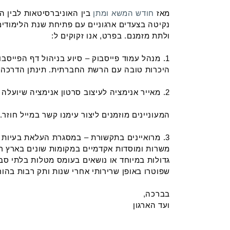
מאז
חודש המשא ומתן
בין האוניברסיטאות לבין 
נקיטה בצעדים ארגוניים עם פתיחת שנת הלימודים
ולתת מזמנם. בפרט, אנו זקוקים ל:
1. מנהל עמוד פייסבוק – סיוע בניהול דף הפייס
היכרות טובה עם הרשת החברתית. תינתן הדרכה לג
2. מאייר אנימציה לעיצוב סרטון אנימציה שיועלה לרשת (YouTube, אתרי חדשות וכו'), על פי תסריט שיימסר. קרדיט באתר יינתן למעצב.
המעוניינים מוזמנים ליצור עימנו קשר במייל חוזר.
3. מרואיינים בתקשורת – במסגרת העלאת בעיות
משרות ומוסדות אקדמיים במקומות שונים בארץ ר
גדולות במיוחד או נושאים בעומס מטלות בלתי סבי
שפוטרו באופן שרירותי אחרי שנות ותק רבות בהור
בברכה,
ועד הארגון