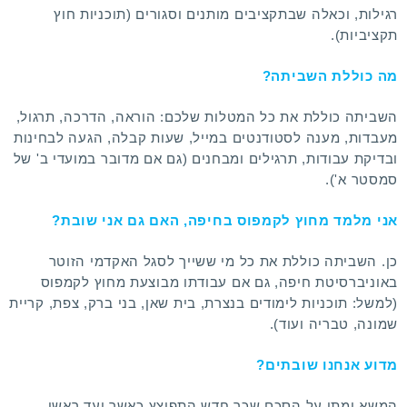
רגילות, וכאלה שבתקציבים מותנים וסגורים (תוכניות חוץ
תקציביות).
מה כוללת השביתה?
השביתה כוללת את כל המטלות שלכם: הוראה, הדרכה, תרגול,
מעבדות, מענה לסטודנטים במייל, שעות קבלה, הגעה לבחינות
ובדיקת עבודות, תרגילים ומבחנים (גם אם מדובר במועדי ב' של
סמסטר א').
אני מלמד מחוץ לקמפוס בחיפה, האם גם אני שובת?
כן. השביתה כוללת את כל מי ששייך לסגל האקדמי הזוטר
באוניברסיטת חיפה, גם אם עבודתו מבוצעת מחוץ לקמפוס
(למשל: תוכניות לימודים בנצרת, בית שאן, בני ברק, צפת, קריית
שמונה, טבריה ועוד).
מדוע אנחנו שובתים?
המשא ומתן על הסכם שכר חדש התפוצץ כאשר ועד ראשי