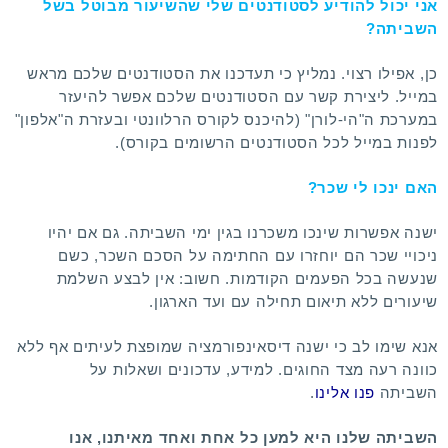
אני יכול להודיע לסטודנטים שלי שהשיעור מבוטל בשל
השביתה?
כן, אפילו רצוי. נמליץ כי תעדכנו את הסטודנטים שלכם מראש
במייל. ליצירת קשר עם הסטודנטים שלכם אפשר להיעזר
במערכת ה"הי-לורן" (להיכנס לקורס הרלוונטי ובעזרת ה"אלפון"
לפנות במייל לכל הסטודנטים הרשומים בקורס).
האם ינכו לי שכר?
ישנה אפשרות שינכו משכרנו בגין ימי השביתה. גם אם יהיו
ניכויי שכר הם יוחזרו עם החתימה על הסכם השכר, כשם
שנעשה בכל הפעמים הקודמות. חשוב: אין לבצע השלמת
שיעורים ללא תיאום תחילה עם ועד הארגון.
אנא שימו לב כי ישנה דיסאינפורמציה שמופצת לעיתים אף ללא
כוונה רעה מצד החוגים. למידע, עדכונים ושאלות על
השביתה
פנו אלינו
.
השביתה שלנו היא למען כל אחת ואחד מאיתנו, אנו