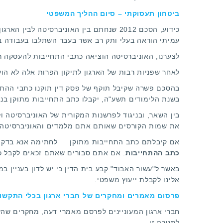
ביטחון תעסוקתי – סיום ההליך המשפטי
כידוע, הסכם 2012 שנחתם בין האוניברסיט
עמיתי הוראה בעלי ותק רב אשר בעבר השתלבו בעבודה במ
לצערנו, האוניברסיטה הוציאה כתבי התחייבות להעסקה ר
לאחר שפניות רבות של הארגון לתיקון הפרות אלה לא הועי
בהסכם פשרה שקיבל תוקף של פסק דין תוקנו כתבי ההתחי
בשנת הלימודים תשע"ה, יקבלו כתב התחייבות מתוקן בנ
בין השאר, ובניגוד לפרשנות המקורית של האוניברסיטה
את שמות הקורסים שאותם אתם מלמדים והאוניברסיטה 
אם קיבלתם
כתב התחייבות מתוקן
לחתימה אנא בדקו 
כתב ההתחייבות
. אם אתם סבורים שאתם זכאים לקבל כ
באשר ל"עשור האבוד" קבע בית הדין כי יש לדון בעניין ב
אלינו לקבלת ייעוץ משפטי.
פרסום מאמרים ומחקרים של חברי ארגון בכלי התקשו
חברי ארגון המעוניינים לפרסם מאמרי דעה, מחקרים שהש
למטרה זו.