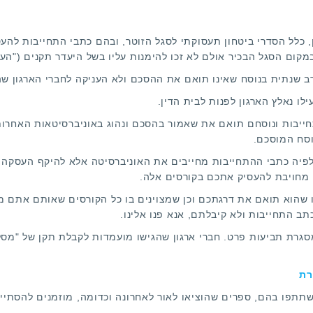
ה לבין הארגון, כלל הסדרי ביטחון תעסוקתי לסגל הזוטר, ובהם כתבי התחייב
קום הסגל הבכיר אולם לא זכו להימנות עליו בשל היעדר תקנים ("הע
ב שנתית בנוסח שאינו תואם את ההסכם ולא העניקה לחברי הארגון שה
לו נאלץ הארגון לפנות לבית הדין.
יבות ונוסחם תואם את שאמור בהסכם ונהוג באוניברסיטאות האחרות.
וסח המוסכם.
 ולפיה כתבי ההתחייבות מחייבים את האוניברסיטה אלא להיקף העסקה
מחויבת להעסיק אתכם בקורסים אלה.
שהוא תואם את דרגתכם וכן שמצוינים בו כל הקורסים שאותם אתם 
תב התחייבות ולא קיבלתם,
אנא פנו אלינו
.
מסגרת תביעות פרט. חברי ארגון שהגישו מועמדות לקבלת תקן של "מסלו
רת
תתפו בהם, ספרים שהוציאו לאור לאחרונה וכדומה, מוזמנים להסתייע