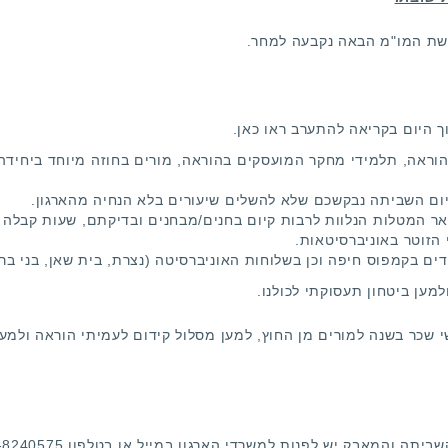
שת המו"מ הבאה נקבעה למחר.
ך היום בקריאה להתערב ראו
כאן
.
הוראה, תלמידי מחקר המועסקים בהוראה, מורים בחוזה מיוחד ביחידה 
יום השביתה נבקשכם שלא להשלים שיעורים בלא הנחיה מהארגון.
ר המטלות הנלוות לרבות קיום בחנים/מבחנים ובדיקתם, שעות קבלה ומ
הזוטר באוניברסיטאות.
 בקמפוס חיפה וכן בשלוחות האוניברסיטה (נצרת, בית שאן, בני ברק
מען ביטחון תעסוקתי לכולנו.
תים למען שכר הוגן לעוזרי הוראה, למען 12 חודשי שכר בשנה למורים מן החוץ, למען מסלול קידום
והמאבק יש לפנות למשרדי הארגון במייל או בטלפון 04-8240575.