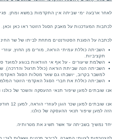
לאחר ארבעה ימי שביתה אין התקדמות במשא ומתן. פגי
לכתבות המעדכנות על מאבק הסגל הזוטר ראו
כאן
וכאן
.
לכתבה על הפגנת הסטודנטים מתחת לביתו של שר החינו
השביתה כוללת עמיתי הוראה, מורים מן החוץ, עוזרי 
תקציביות.
השלמת שיעורים - על אף אי הוודאות בנוגע למועד ס
השביתה הנה שביתת הוראה (כולל תרגול והדרכה). שא
למשבר בקרוב, יושבתו גם שאר מטלות הסגל האקדמי 
השביתה כוללת את חברי הסגל האקדמי הזוטר המלמדים
אנו שובתים למען שיפור תנאי ההעסקה והשכר של כולנו ול
אנו שוב
הזה למען שיפור תנאי ההעסקה של כולנו.
יחד נמשיך בשביתה עד אשר תשיג את מטרותיה.
להצטרפות לצוותי המאבק, לבירור פרטים ושאלות לגבי השביתה 